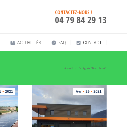
!
ACTUALITÉS
FAQ
CONTACT
CONTACTEZ-NOUS !
04 79 84 29 13
!
ACTUALITÉS
FAQ
CONTACT
Accueil
Catégorie "Non classé"
Vous êtes ici :
1
2021
Avr
29
2021