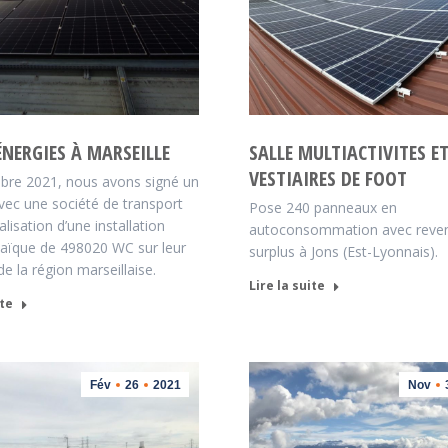
NERGIES À MARSEILLE
SALLE MULTIACTIVITES E
VESTIAIRES DE FOOT
bre 2021, nous avons signé un
ec une société de transport
Pose 240 panneaux en
alisation d’une installation
autoconsommation avec reve
aïque de 498020 WC sur leur
surplus à Jons (Est-Lyonnais).
e la région marseillaise.
Lire la suite
ite
Fév
26
2021
Nov