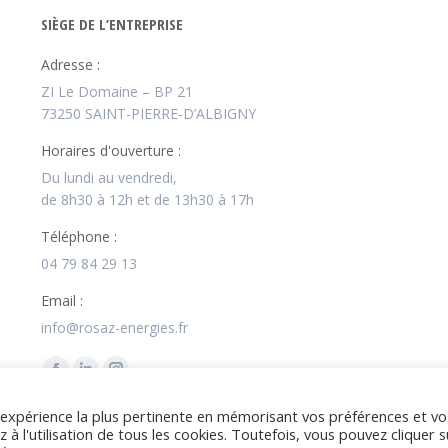
SIÈGE DE L’ENTREPRISE
Adresse :
ZI Le Domaine – BP 21
73250 SAINT-PIERRE-D’ALBIGNY
Horaires d'ouverture :
Du lundi au vendredi,
de 8h30 à 12h et de 13h30 à 17h
Téléphone :
04 79 84 29 13
Email :
info@rosaz-energies.fr
Trouvez nous sur :
La
La
La
page
page
page
l'expérience la plus pertinente en mémorisant vos préférences et vo
Facebook
LinkedIn
Instagram
 à l'utilisation de tous les cookies. Toutefois, vous pouvez cliquer s
 réalisé par
Sitévol
Accueil