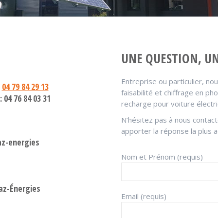
UNE QUESTION, UN
Entreprise ou particulier, n
:
04 79 84 29 13
faisabilité et chiffrage en ph
: 04 76 84 03 31
recharge pour voiture électr
N’hésitez pas à nous contac
apporter la réponse la plus 
az-energies
Nom et Prénom (requis)
az-Énergies
Email (requis)