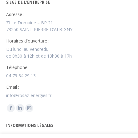
SIÈGE DE L’ENTREPRISE
Adresse :
ZI Le Domaine – BP 21
73250 SAINT-PIERRE-D’ALBIGNY
Horaires d'ouverture :
Du lundi au vendredi,
de 8h30 à 12h et de 13h30 à 17h
Téléphone :
04 79 84 29 13
Email :
info@rosaz-energies.fr
Trouvez nous sur :
La
La
La
page
page
page
INFORMATIONS LÉGALES
Facebook
LinkedIn
Instagram
s'ouvre
s'ouvre
s'ouvre
Politique de confidentialité