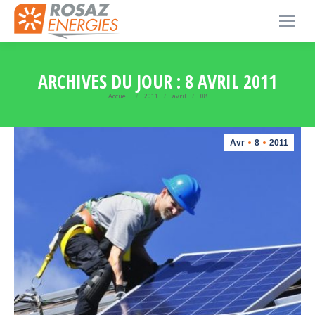
ARCHIVES DU JOUR :
8 AVRIL 2011
Accueil
2011
avril
08
Vous êtes ici :
Avr
8
2011